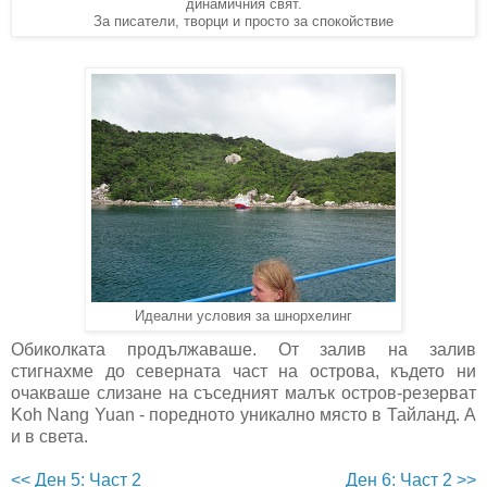
динамичния свят.
За писатели, творци и просто за спокойствие
Идеални условия за шнорхелинг
Обиколката продължаваше. От залив на залив
стигнахме до северната част на острова, където ни
очакваше слизане на съседният малък остров-резерват
Koh Nang Yuan - поредното уникално място в Тайланд. А
и в света.
<< Ден 5: Част 2
Ден 6: Част 2 >>