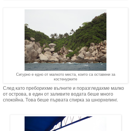
Сигурно е едно от малкото места, които са оставени за
костенурките
След като преборихме вълните и поразгледахме малко
от острова, в един от заливите водата беше много
спокойна. Това беше първата спирка за шнорхелинг.