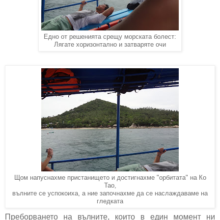
Едно от решенията срещу морската болест:
Лягате хоризонтално и затваряте очи
Щом напуснахме пристанището и достигнахме "орбитата" на Ко
Тао,
вълните се успокоиха, а ние започнахме да се наслаждаваме на
гледката
Преборването на вълните, които в един момент ни