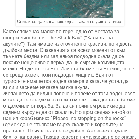
Опитах се да хвана поне една. Така и не успях. Ламер.
Както споменах малко по-горе, едно от местата за
шнорхелинг беше "The Shark Bay" ("Заливът на
акулите"). Там имаше изключително красиви, но и доста
дълбоки места. Очакванията са всеки момент от към
тъмната бездна или зад някоя подводна скала да се
покаже нещо сиво с перка, да ни смръзи кръвчицата
малко. Но де тоз късмет. Или пък бяхме късметлии, че не
се срещнахме с този подводен хищник. Един от
туристите имаше подводна камера и каза, че успял да
види и заснеме някаква малка акула.
Желанието да видиш повече и повече от този воден свят
може да те отведе и в открито море. Така доста се бяхме
отдалечили от кораба. За да си починем решихме да
седнем върху една от скалите. Но щом седнах някой от
нашия кораб извика "Please, no stepping on the rocks"
(демек да не стъпваме върху скалите и коралите). И
правилно. Почувствах се неудобно. Ако знаех надали
бих го направил. Такава красота няма как да не се опази,