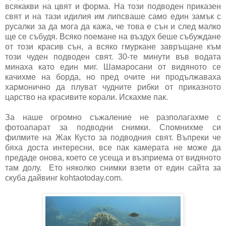
всякакви на цвят и форма. На този подводен приказен
свят и на тази идилия им липсваше само един замък с
русалки за да мога да кажа, че това е сън и след малко
ще се събудя. Всяко поемане на въздух беше събуждане
от този красив сън, а всяко гмуркане завръщане към
този чуден подводен свят. 30-те минути във водата
минаха като един миг. Шамаросани от видяното се
качихме на борда, но пред очите ни продължаваха
хармонично да плуват чудните рибки от приказното
царство на красивите корали. Искахме пак.
За наше огромно съжаление не разполагахме с
фотоапарат за подводни снимки. Спомнихме си
филмите на Жак Кусто за подводния свят. Въпреки че
бяха доста интересни, все пак камерата не може да
предаде онова, което се усеща и възприема от видяното
там долу. Ето няколко снимки взети от един сайта за
скуба дайвинг kohtaotoday.com.