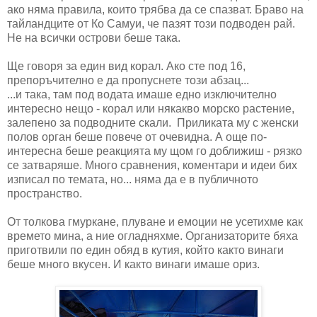
ако няма правила, които трябва да се спазват. Браво на
тайландците от Ко Самуи, че пазят този подводен рай.
Не на всички острови беше така.
Ще говоря за един вид корал. Aко сте под 16,
препоръчително е да пропуснете този абзац...
...и така, там под водата имаше едно изключително
интересно нещо - корал или някакво морско растение,
залепено за подводните скали. Приликата му с женски
полов орган беше повече от очевидна. А още по-
интересна беше реакцията му щом го доближиш - рязко
се затваряше. Много сравнения, коментари и идеи бих
изписал по темата, но... няма да е в публичното
пространство.
От толкова гмуркане, плуване и емоции не усетихме как
времето мина, а ние огладняхме. Организаторите бяха
приготвили по един обяд в кутия, който както винаги
беше много вкусен. И както винаги имаше ориз.