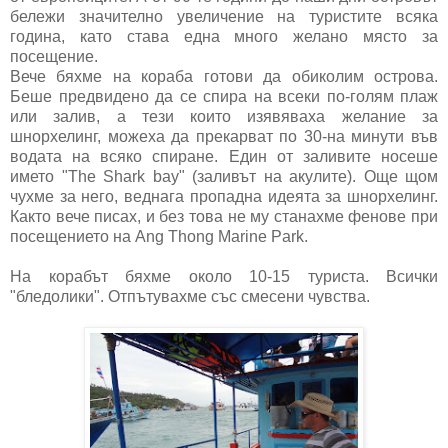
бележи значително увеличение на туристите всяка
година, като става една много желано място за
посещение.
Вече бяхме на кораба готови да обиколим острова.
Беше предвидено да се спира на всеки по-голям плаж
или залив, а тези които изявяваха желание за
шнорхелинг, можеха да прекарват по 30-на минути във
водата на всяко спиране. Един от заливите носеше
името "The Shark bay" (заливът на акулите). Още щом
чухме за него, веднага пропадна идеята за шнорхелинг.
Както вече писах, и без това не му станахме фенове при
посещението на Ang Thong Marine Park.
На корабът бяхме около 10-15 туриста. Всички
"бледолики". Отпътувахме със смесени чувства.