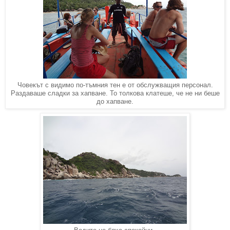
Човекът с видимо по-тъмния тен е от обслужващия персонал.
Раздаваше сладки за хапване. То толкова клатеше, че не ни беше
до хапване.