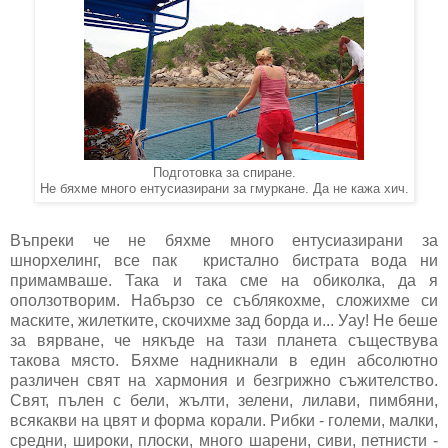
Подготовка за спиране.
Не бяхме много ентусиазирани за гмуркане. Да не кажа хич.
Въпреки че не бяхме много ентусиазирани за
шнорхелинг, все пак кристално бистрата вода ни
примамваше. Така и така сме на обиколка, да я
оползотворим. Набързо се съблякохме, сложихме си
маските, жилетките, скочихме зад борда и... Уау! Не беше
за вярване, че някъде на тази планета съществува
такова място. Бяхме надникнали в един абсолютно
различен свят на хармония и безгрижно съжителство.
Свят, пълен с бели, жълти, зелени, лилави, пимбяни,
всякакви на цвят и форма корали. Рибки - големи, малки,
средни, широки, плоски, много шарени, сиви, петнисти -