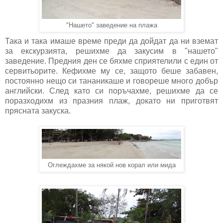
"Нашето" заведение на плажа
Така и така имаше време преди да дойдат да ни вземат
за екскурзията, решихме да закусим в "нашето"
заведение. Предния ден се бяхме сприятелили с един от
сервитьорите. Кефихме му се, защото беше забавен,
постоянно нещо си тананикаше и говореше много добър
английски. След като си поръчахме, решихме да се
поразходихм из празния плаж, докато ни приготвят
прясната закуска.
Оглеждахме за някой нов корал или мида