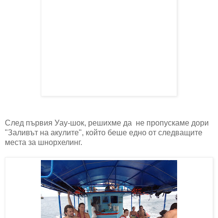
След първия Уау-шок, решихме да не пропускаме дори
"Заливът на акулите", който беше едно от следващите
места за шнорхелинг.