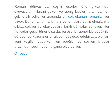
Roman dünyasında çeşitli eserler öne çıksa da,
okuyucuların ilgisini çeken ve geniş kitleler tarafından en
çok tercih edilenler arasında
en çok okunan romanlar
yer
alıyor. Bu romanlar, farklı tarz ve temalara sahip olmalarıyla
dikkat çekiyor ve okuyuculara farklı dünyalar sunuyor. Her
ne kadar çeşitli türler olsa da, bu eserler genellikle büyük ilgi
görüyor ve kalıcı izler bırakıyor. Böylece, edebiyat tutkunları
yeni keşifler yaparken, en popüler ve sevilen kitaplar
arasından seçim yapma şansı elde ediyor.
Отговор