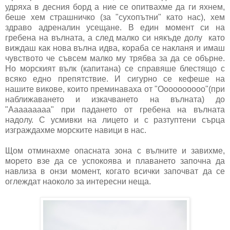
удряха в десния борд а ние се опитвахме да ги яхнем,
беше хем страшничко (за "сухопътни" като нас), хем
здраво адреналин усещане. В един момент си на
гребена на вълната, а след малко си някъде долу като
виждаш как нова вълна идва, кораба се накланя и имаш
чувството че съвсем малко му трябва за да се обърне.
Но морският вълк (капитана) се справяше блестящо с
всяко едно препятствие. И сигурно се кефеше на
нашите викове, които преминаваха от "Оооооооооо"(при
наближаването и изкачването на вълната) до
"Ааааааааа" при падането от гребена на вълната
надолу. С усмивки на лицето и с разтуптени сърца
изграждахме морските навици в нас.
Щом отминахме опасната зона с вълните и завихме,
морето взе да се успокоява и плаването започна да
навлиза в онзи момент, когато всички започват да се
оглеждат наоколо за интересни неща.