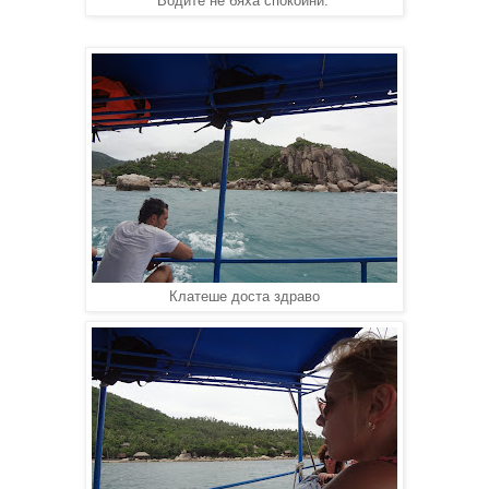
Водите не бяха спокойни.
Клатеше доста здраво