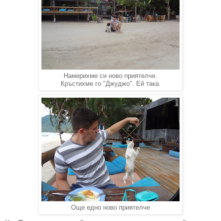
Намерихме си ново приятелче.
Кръстихме го "Джуджо". Ей така.
Още едно ново приятелче