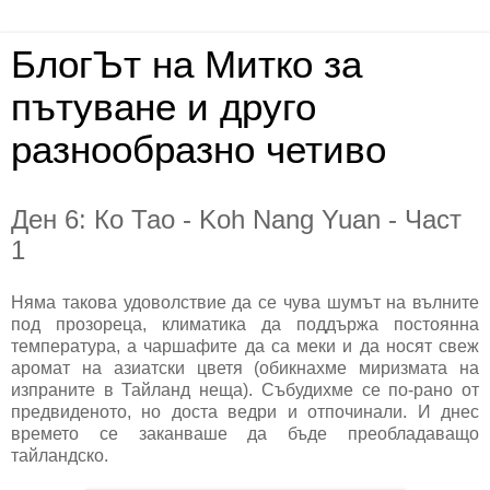
БлогЪт на Митко за
пътуване и друго
разнообразно четиво
Ден 6: Ко Тао - Koh Nang Yuan - Част
1
Няма такова удоволствие да се чува шумът на вълните
под прозореца, климатика да поддържа постоянна
температура, а чаршафите да са меки и да носят свеж
аромат на азиатски цветя (обикнахме миризмата на
изпраните в Тайланд неща). Събудихме се по-рано от
предвиденото, но доста ведри и отпочинали. И днес
времето се заканваше да бъде преобладаващо
тайландско.