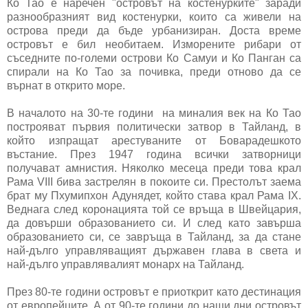
Ко Тао е наречен "островът на костенурките" заради
разнообразният вид костенурки, които са живели на
острова преди да бъде урбанизиран. Доста време
островът е бил необитаем. Изморените рибари от
съседните по-големи острови Ко Самуи и Ко Панган са
спирали на Ко Тао за почивка, преди отново да се
върнат в открито море.
В началото на 30-те години на миналия век на Ко Тао
построяват първия политически затвор в Тайланд, в
който изпращат арестуваните от Боварадешкото
въстание. През 1947 година всички затворници
получават амнистия. Няколко месеца преди това крал
Рама VIII бива застрелян в покоите си. Престолът заема
брат му Пхумипхон Адунядет, който става крал Рама IX.
Веднага след коронацията той се връща в Швейцария,
да довърши образованието си. И след като завърша
образованието си, се завръща в Тайланд, за да стане
най-дълго управляващият държавен глава в света и
най-дълго управлявалият монарх на Тайланд.
През 80-те години островът е приоткрит като дестинация
от европейците. А от 90-те години до наши дни островът